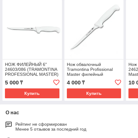
НОЖ ФИЛЕЙНЫЙ 6"
Нож обвалочный
Нож 
24603/086 (TRAMONTINA
Tramontina Profissional
2462
PROFESSIONAL MASTER)
Master филейный
Mast
(24603/086)
5 000
4 000
10 
₸
₸
Купить
Купить
О нас
Рейтинг не сформирован
Менее 5 отзывов за последний год