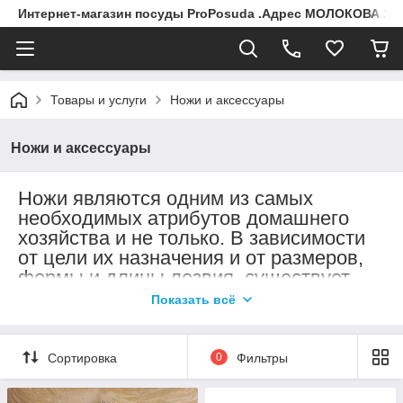
Интернет-магазин посуды ProPosuda .Адрес МОЛОКОВА 119
Товары и услуги
Ножи и аксессуары
Ножи и аксессуары
Ножи являются одним из самых
необходимых атрибутов домашнего
хозяйства и не только. В зависимости
от цели их назначения и от размеров,
формы и длины лезвия, существует
и классификация ножей.
Показать всё
Самый главный нож на кухне нож-
шеф, предназначен для разделки мяса
Сортировка
0
Фильтры
и нарезания овощей. Он имеет размер
клинка выше 20 см.