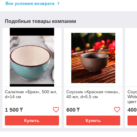
Все условия возврата
Подобные товары компании
Салатник «Бриз», 500 мл,
Соусник «Красная глина»,
Соу
d=14 см
40 мл, d=5,5 см
Whit
цвет
1 500
600
400
₸
₸
Купить
Купить