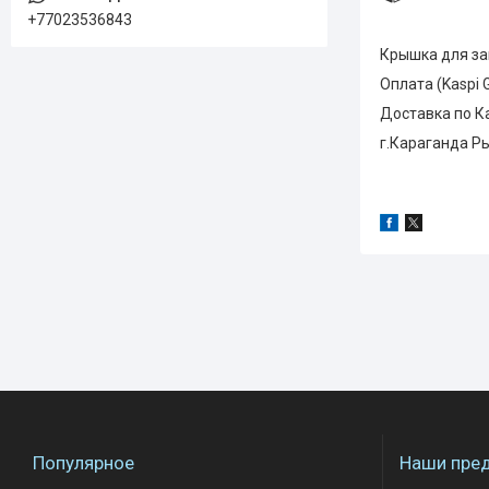
+77023536843
Крышка для з
Оплата (Kaspi 
Доставка по Каз
г.Караганда Ры
Популярное
Наши пре