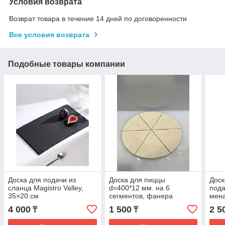
Условия возврата
Возврат товара в течение 14 дней по договоренности
Все условия возврата
Подобные товары компании
Доска для подачи из
Доска для пиццы
Доск
сланца Magistro Valley,
d=400*12 мм. на 6
пода
35×20 см
сегментов, фанера
мена
28×1
4 000
1 500
2 5
₸
₸