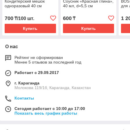
Кондитерский мешок
Соусник «Красная глина»,
BOS
одноразовый 40 см
40 мл, d=5,5 см
для 
700
600
1 2
₸/100 шт.
₸
Купить
Купить
О нас
Рейтинг не сформирован
Менее 5 отзывов за последний год
Работает с 29.09.2017
г. Караганда
Молокова 119/1б, Караганда, Казахстан
Контакты
Сегодня работает с 10:00 до 17:00
Показать весь график работы