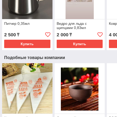
Питчер 0,35мл
Ведро для льда с
Ковр
щипцами 0,83мл
2 500
2 000
4 0
₸
₸
Купить
Купить
Подобные товары компании