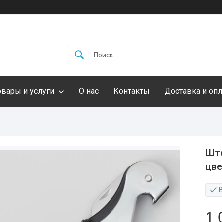
овары и услуги
О нас
Контакты
Доставка и опл
Што
цве
1 