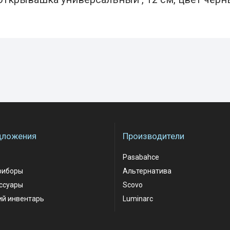
дложения
Производители
Pasabahce
риборы
Альтернатива
ессуары
Scovo
ий инвентарь
Luminarc