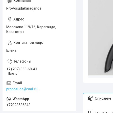
ProPosudaKaraganda
Молокова 119/1б, Караганда,
Казахстан
Елена
+7 (702) 353-68-43
Елена
proposuda@mail.ru
Описание
+77023536843
Штопор - 