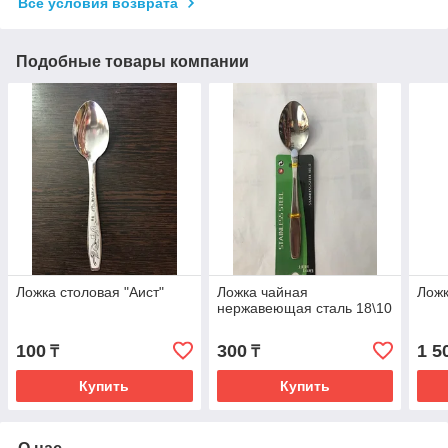
Все условия возврата
Подобные товары компании
Ложка столовая "Аист"
Ложка чайная
Ложк
нержавеющая сталь 18\10
100
300
1 5
₸
₸
Купить
Купить