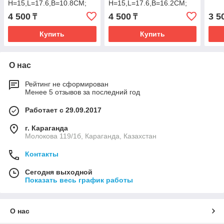
H=15,L=17.6,B=10.8СМ;
H=15,L=17.6,B=16.2СМ;
МЕТАЛЛИЧ.(Караганда)
МЕТАЛЛИЧ.(Караганда)
4 500
4 500
3 5
₸
₸
Купить
Купить
О нас
Рейтинг не сформирован
Менее 5 отзывов за последний год
Работает с 29.09.2017
г. Караганда
Молокова 119/1б, Караганда, Казахстан
Контакты
Сегодня выходной
Показать весь график работы
О нас