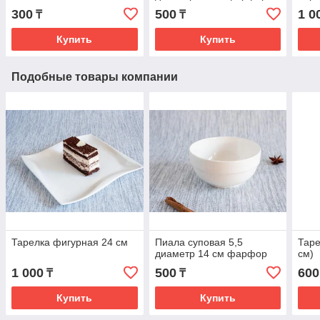
300
500
1 0
₸
₸
Купить
Купить
Подобные товары компании
Тарелка фигурная 24 см
Пиала суповая 5,5
Таре
диаметр 14 см фарфор
см)
1 000
500
600
₸
₸
Купить
Купить