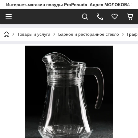
Интернет-магазин посуды ProPosuda .Адрес МОЛОКОВА 119
Товары и услуги
Барное и ресторанное стекло
Граф