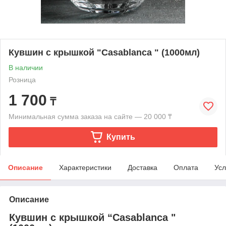
Кувшин с крышкой "Casablanca " (1000мл)
В наличии
Розница
1 700
₸
Минимальная сумма заказа на сайте — 20 000 ₸
Купить
Описание
Характеристики
Доставка
Оплата
Усл
Описание
Кувшин с крышкой “Casablanca "