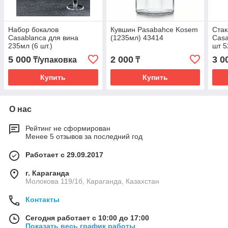
Набор бокалов
Кувшин Pasabahce Kosem
Ста
Casablanca для вина
(1235мл) 43414
Casa
235мл (6 шт.)
шт 5
5 000
2 000
3 0
₸/упаковка
₸
Купить
Купить
О нас
Рейтинг не сформирован
Менее 5 отзывов за последний год
Работает с 29.09.2017
г. Караганда
Молокова 119/1б, Караганда, Казахстан
Контакты
Сегодня работает с 10:00 до 17:00
Показать весь график работы