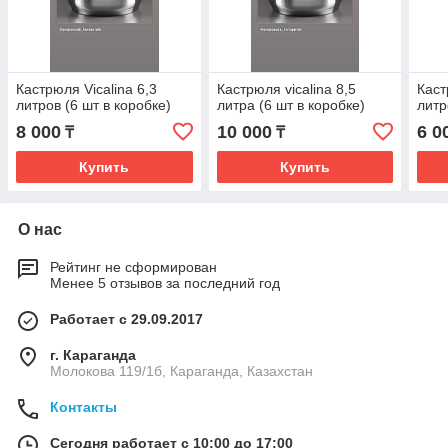
Кастрюля Vicalina 6,3
Кастрюля vicalina 8,5
Кас
литров (6 шт в коробке)
литра (6 шт в коробке)
литр
8 000
10 000
6 0
₸
₸
Купить
Купить
О нас
Рейтинг не сформирован
Менее 5 отзывов за последний год
Работает с 29.09.2017
г. Караганда
Молокова 119/1б, Караганда, Казахстан
Контакты
Сегодня работает с 10:00 до 17:00