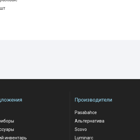
0шт
дложения
Производители
Pasabahce
риборы
Альтернатива
ессуары
Scovo
ий инвентарь
Luminarc