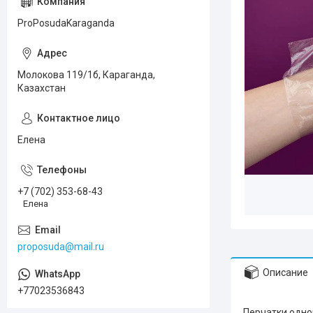
ProPosudaKaraganda
Молокова 119/1б, Караганда,
Казахстан
Елена
+7 (702) 353-68-43
Елена
proposuda@mail.ru
Описание
+77023536843
Перчатки одн