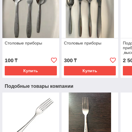
Столовые приборы
Столовые приборы
Подс
приб
,выс
100
300
2 5
₸
₸
Купить
Купить
Подобные товары компании