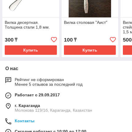
Вилка десертная.
Вилка столовая "Аист"
Вилк
Толщина стали 1,8 мм.
стей
1,5 
300
100
500
₸
₸
Купить
Купить
О нас
Рейтинг не сформирован
Менее 5 отзывов за последний год
Работает с 29.09.2017
г. Караганда
Молокова 119/1б, Караганда, Казахстан
Контакты
Сегодня работает с 10:00 до 17:00