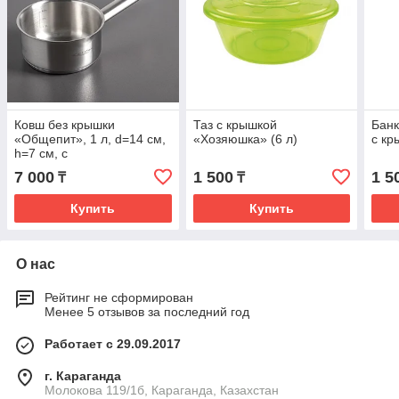
Ковш без крышки
Таз с крышкой
Банк
«Общепит», 1 л, d=14 см,
«Хозяюшка» (6 л)
с кр
h=7 см, с
теплораспределительным
7 000
1 500
1 5
₸
₸
слоем
Купить
Купить
О нас
Рейтинг не сформирован
Менее 5 отзывов за последний год
Работает с 29.09.2017
г. Караганда
Молокова 119/1б, Караганда, Казахстан