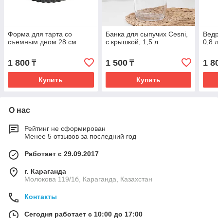
Форма для тарта со
Банка для сыпучих Cesni,
Ведр
съемным дном 28 см
с крышкой, 1,5 л
0,8 
1 800
1 500
1 8
₸
₸
Купить
Купить
О нас
Рейтинг не сформирован
Менее 5 отзывов за последний год
Работает с 29.09.2017
г. Караганда
Молокова 119/1б, Караганда, Казахстан
Контакты
Сегодня работает с 10:00 до 17:00