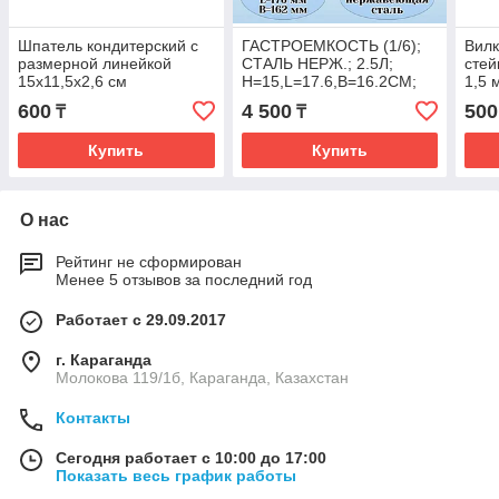
Шпатель кондитерский с
ГАСТРОЕМКОСТЬ (1/6);
Вилк
размерной линейкой
СТАЛЬ НЕРЖ.; 2.5Л;
стей
15x11,5x2,6 см
H=15,L=17.6,B=16.2СМ;
1,5 
МЕТАЛЛИЧ.(Караганда)
600
4 500
500
₸
₸
Купить
Купить
О нас
Рейтинг не сформирован
Менее 5 отзывов за последний год
Работает с 29.09.2017
г. Караганда
Молокова 119/1б, Караганда, Казахстан
Контакты
Сегодня работает с 10:00 до 17:00
Показать весь график работы