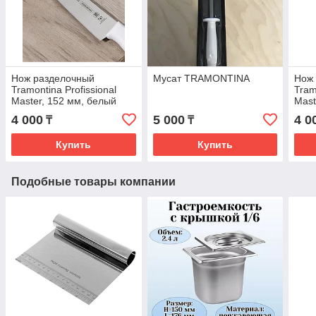
Нож разделочный
Мусат TRAMONTINA
Нож
Tramontina Profissional
Tram
Master, 152 мм, белый
Mas
(24655/086)
(246
4 000
5 000
4 0
₸
₸
Купить
Купить
Подобные товары компании