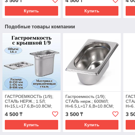
3 500
4 500
4 0
₸
₸
Купить
Купить
Подобные товары компании
ГАСТРОЕМКОСТЬ (1/9);
Гастроемкость (1/9);
ГАС
СТАЛЬ НЕРЖ.; 1.5Л;
СТАЛЬ нерж.; 600МЛ;
СТА
H=15,L=17.6,B=10.8СМ;
H=6.5,L=17.6,B=10.8СМ;
H=6.
МЕТАЛЛИЧ.(Караганда)
МЕТАЛЛИЧ.(Караганда)
МЕТ
4 500
3 500
3 5
₸
₸
Купить
Купить