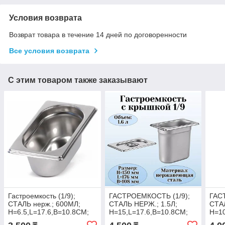
Условия возврата
Возврат товара в течение 14 дней по договоренности
Все условия возврата
С этим товаром также заказывают
Гастроемкость (1/9);
ГАСТРОЕМКОСТЬ (1/9);
ГАС
СТАЛЬ нерж.; 600МЛ;
СТАЛЬ НЕРЖ.; 1.5Л;
СТА
H=6.5,L=17.6,B=10.8СМ;
H=15,L=17.6,B=10.8СМ;
H=10
МЕТАЛЛИЧ.(Караганда)
МЕТАЛЛИЧ.(Караганда)
МЕТ