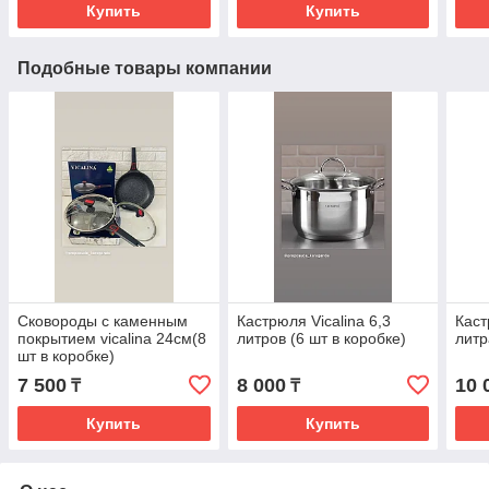
Купить
Купить
Подобные товары компании
Сковороды с каменным
Кастрюля Vicalina 6,3
Каст
покрытием vicalina 24см(8
литров (6 шт в коробке)
литр
шт в коробке)
7 500
8 000
10 
₸
₸
Купить
Купить