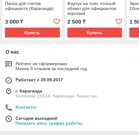
Папка для счетов
Фартук на пояс полный
Звон
официанта (Караганда)
обхват для официантов
10с
короткий
3 000
2 500
1 5
₸
₸
Купить
Купить
О нас
Рейтинг не сформирован
Менее 5 отзывов за последний год
Работает с 29.09.2017
г. Караганда
Молокова 119/1б, Караганда, Казахстан
Контакты
Сегодня выходной
Показать весь график работы