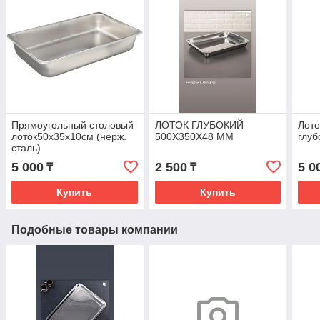
Прямоугольный столовый
ЛОТОК ГЛУБОКИЙ
Лото
лоток50х35х10см (нерж.
500Х350Х48 ММ
глуб
сталь)
5 000
2 500
5 0
₸
₸
Купить
Купить
Подобные товары компании