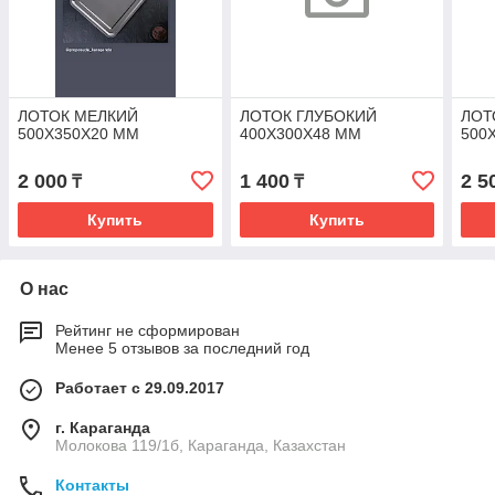
ЛОТОК МЕЛКИЙ
ЛОТОК ГЛУБОКИЙ
ЛОТ
500Х350Х20 ММ
400Х300Х48 ММ
500
2 000
1 400
2 5
₸
₸
Купить
Купить
О нас
Рейтинг не сформирован
Менее 5 отзывов за последний год
Работает с 29.09.2017
г. Караганда
Молокова 119/1б, Караганда, Казахстан
Контакты