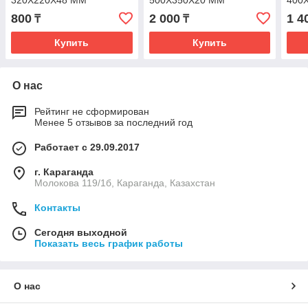
320Х220Х48 ММ
500Х350Х20 ММ
400
800
2 000
1 4
₸
₸
Купить
Купить
О нас
Рейтинг не сформирован
Менее 5 отзывов за последний год
Работает с 29.09.2017
г. Караганда
Молокова 119/1б, Караганда, Казахстан
Контакты
Сегодня выходной
Показать весь график работы
О нас