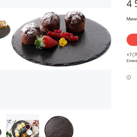
4 
Мини
+7 (
Елен