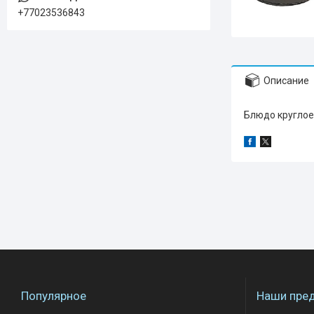
+77023536843
Описание
Блюдо круглое 
Популярное
Наши пре