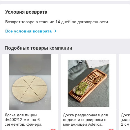
Условия возврата
Возврат товара в течение 14 дней по договоренности
Все условия возврата
Подобные товары компании
Доска для пиццы
Доска разделочная для
Доск
d=400*12 мм. на 6
подачи и сервировки с
,мас
сегментов, фанера
менажницей Adelica,
2 см
28×10×1,8 см, берёза