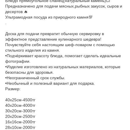
Блюдо прямоугольное сланец(натуральный камень)💥
Предназначено для подачи мясных,рыбных закусок, сыров и
десертов 🔥
Ультрамодная посуда из природного камня💯
.
Доска для подачи превратит обычную сервировку в
эффектное представление кулинарного шедевра!
Почувствуйте себя настоящим шеф-поваром с помощью
стильного изделия из камня.
•Подчёркивает красоту блюда, помогает сделать идеальные
фотографии.
•Изделие изготовлено из натуральных материалов, которые
безопасны для здоровья.
•Неограниченный срок службы.
•Необычный и полезный вариант для подарка.
Размер:
40х25см-4500тг
40х20см-4000тг
30х20см-3000тг
20х20см-2500тг
16х16см-2000тг
28х10см-2000тг